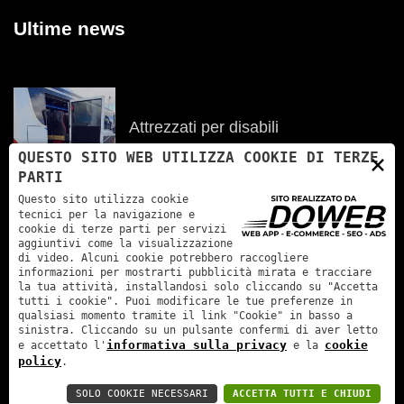
Ultime news
Attrezzati per disabili
12/11/2021
×
QUESTO SITO WEB UTILIZZA COOKIE DI TERZE
PARTI
Questo sito utilizza cookie
tecnici per la navigazione e
Servizi di noleggio con conducente
cookie di terze parti per servizi
auto e van
aggiuntivi come la visualizzazione
di video. Alcuni cookie potrebbero raccogliere
10/10/2020
informazioni per mostrarti pubblicità mirata e tracciare
la tua attività, installandosi solo cliccando su "Accetta
tutti i cookie". Puoi modificare le tue preferenze in
qualsiasi momento tramite il link "Cookie" in basso a
sinistra. Cliccando su un pulsante confermi di aver letto
informativa sulla privacy
cookie
e accettato l'
e la
policy
.
@2021 Consorzio Eurobus Verona Soc. Coop. | P.Iva:
03222400230 | Capitale sociale: 92000 € | Rea: VR318681
SOLO COOKIE NECESSARI
ACCETTA TUTTI E CHIUDI